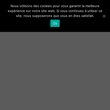
Nous utilisons des cookies pour vous garantir la meilleure
expérience sur notre site web. Si vous continuez à utiliser ce
site, nous supposerons que vous en êtes satisfait.
Ok
« L’être humain est comme un instrument
désaccordé. Pour l’accorder il est
nécessaire de découvrir les notes de la
pensée, des émotions et enfin du corps »
Dc E. Bach